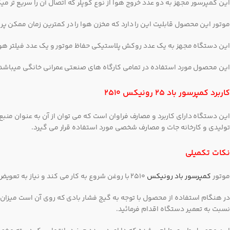
این کمپرسور مجهز به دو عدد خروج هوا از نوع کوپلر که اتصال آن را سریع تر میکند و مجهز به کلید F BANG که کارایی دستگاه زیاد کر
موتور این محصول قابلیت این را دارد که مخزن هوا را در کمترین زمان ممکن 
این دستگاه مجهز به یک عدد روکش پلاستیکی حفاظ موتور و یک عدد فیلتر هوای
این محصول مورد استفاده در تمامی کارگاه های صنعتی عمرانی خانگی میباشد و
کاربرد کمپرسور باد 25 رونیکس 2510
این دستگاه دارای کاربرد و مصارف فراوان است که می توان از آن به عنوان من
تولیدی و کارخانه جات و مصارف شخصی مورد استفاده قرار می گیرد.
نکات تکمیلی
موتور
کمپرسور باد رونیکس
2510 با روغن شروع به کار می کند و نیاز به تعویض ماهیانه دارد. همچنین فیلتر هوای دستگاه را با توجه به میزان کارکرد دستگاه تعویض نمایید.
در هنگام استفاده از محصول با توجه به گیج فشار بادی که روی آن است میزان فش
نسبت به تعمیر دستگاه اقدام فرمائید.