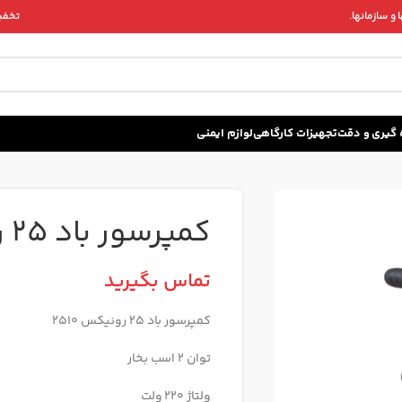
و سازمانها.
تخفیف 
زه گيری و دقت
تجهیزات کارگاهی
لوازم ایمنی
کمپرسور باد 25 رونیکس 2510
تماس بگیرید
کمپرسور باد 25 رونیکس 2510
توان 2 اسب بخار
ولتاژ 220 ولت