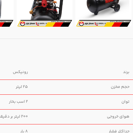
برند
رونیکس
حجم مخزن
25 لیتر
توان
2 اسب بخار
هوای خروجی
200 لیتر بر دقیقه
حداکثر فشار
8 بار