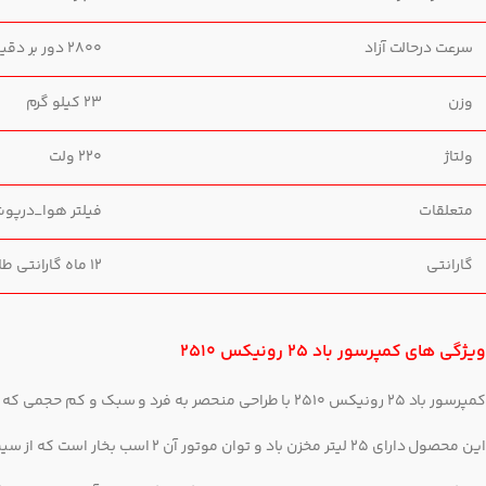
سرعت درحالت آزاد
2800 دور بر دقیقه
وزن
23 کیلو گرم
ولتاژ
220 ولت
متعلقات
فیلتر هوا_درپو
گارانتی
12 ماه گارانتی طلایی شرکت رونیکس
ویژگی های کمپرسور باد 25 رونیکس 2510
کمپرسور باد 25 رونیکس 2510 با طراحی منحصر به فرد و سبک و کم حجمی که دارد کاربری مصرف کننده را آسان تر کرده است .
این محصول دارای 25 لیتر مخزن باد و توان موتور آن 2 اسب بخار است که از سیم پیچ مس تولید شده مجهز به سوپاپ اطمینان با استاندارد CE اوپا است.