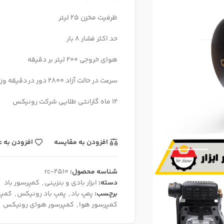
ظرفیت مخزن 25 لیتر
حد اکثر فشار 8 بار
هوای خروجی 200 لیتر بر دقیقه
سرعت در حالت آزاد 2800 دور در دقیقه وزن 23 کیلو
12 ماه گارانتی طلایی شرکت رونیکس
افزودن به مقایسه
افزودن به ع
شناسه محصول:
rc-2510
دسته:
ابزار بادی و بنزینی
,
کمپرسور باد
برچسب:
پمپ باد
,
پمپ باد رونیکس
,
کمپر
کمپرسور هوا
,
کمپرسور هوای رونیکس