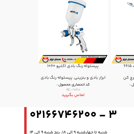
6
پیستوله رنگ بادی اکتیو 1060
فرز انگشتی سوماک
رچ کن
ابزار بادی و بنزینی
,
پيستوله رنگ بادی
ابزار بادی و بن
 :
کد انحصاری محصول :
کد انحصار
7732
AC-1060
تماس بگیرید
تماس ب
3 - 02166746200
شنبه تا چهارشنبه 9 الی 18، پنج شنبه 9 الی 14