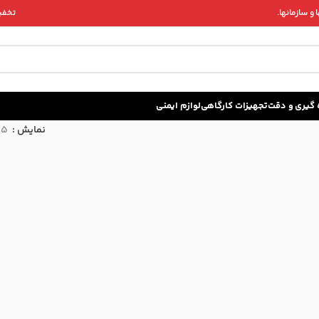
و سازمانها.
تخفیف 
زه گيری و دقت
تجهیزات کارگاهی
لوازم ایمنی
نمایش
15