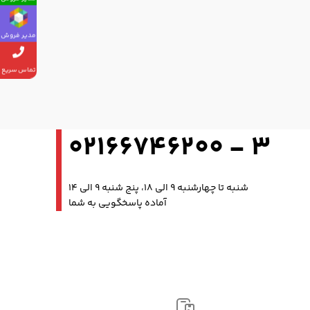
مدیر فروش
تماس سریع
3 - 02166746200
شنبه تا چهارشنبه 9 الی 18، پنج شنبه 9 الی 14
آماده پاسخگویی به شما