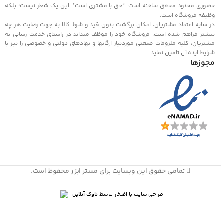
حضوری محدود محقق ساخته است. “حق با مشتري است”. اين يک شعار نيست؛ بلكه
وظيفه فروشگاه است.
در سايه اعتماد مشتريان، امكان برگشت بدون قيد و شرط كالا به جهت رضايت هر چه
بيشتر فراهم شده است. فروشگاه خود را موظف ميداند در راستای خدمت رساني به
مشتريان، كليه ملزومات صنعتی موردنياز ارگانها و نهادهای دولتي و خصوصی را نيز با
شرايط ايده آل تامين نمايد.
مجوزها
تمامی حقوق این وبسایت برای مستر ابزار محفوظ است.
طراحی سایت با افتخار توسط
ناوک آنلاین