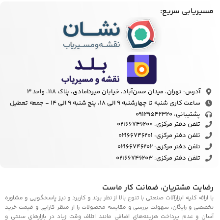
مسیریابی سریع:
آدرس: تهران، میدان حسن‌آباد، خیابان میردامادی، پلاک ۱۱۸، واحد 3
ساعت کاری شنبه تا چهارشنبه 9 الی 18، پنج شنبه 9 الی 14 - جمعه تعطیل
پشتیبانی: ۰۹۱۲۹۵۴۲۳۲۰
تلفن دفتر مرکزی: 02166746200
تلفن دفتر مرکزی: 02166746201
تلفن دفتر مرکزی: 02166746202
تلفن دفتر مرکزی: 02166746203
رضايت مشتريان، ضمانت كار ماست
با ارائه كليه ابزارآلات صنعتي با تنوع بالا از نظر برند و كاربرد و نيز پاسخگويي و مشاوره
تخصصي و رايگان، سهولت بررسي و مقايسه محصولات را از منظر كارايي و قيمت خريد
آسان و عدم پرداخت هزينه‌های اضافی مانند اتلاف وقت زياد در بازارهای سنتی و