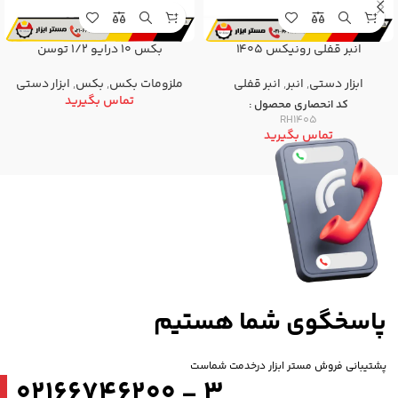
انبر قفلی رونیکس 1405
بکس 10 درایو 1/2 توسن
ابزار دستی
,
انبر
,
انبر قفلی
ملزومات بکس
,
بکس
,
ابزار دستی
تماس بگیرید
کد انحصاری محصول :
RH1405
تماس بگیرید
پاسخگوی شما هستیم
پشتیبانی فروش مستر ابزار درخدمت شماست
3 - 02166746200