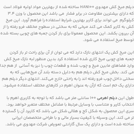
دیلم میخ کش مهدوی HAN100 ساخته شده از بهترین مواد اولیه فولاد است
که دارای بیشترین مقاومت در برابر فشار می باشد این محصول با وزن 3.4
کیلوگرم می تواند برای کاربر بهترین شرایط استفاده را فراهم آورد. این میخ
کش به کاربر کمک می کند میخی که به سختی در سطوح مختلف فرو رفته را از
آن بیرون بکشد. این محصول معمولا برای باز کردن جعبه های چوبی بسته شده
توسط میخ استفاده می شود.
این میخ کش یک انتهای نازک دارد که می توان از آن برای راحت تر باز کردن
جعبه های چوبی میخ کاری شده استفاده کرد بدین منظور لبه نازک میخ کش
وارد فضاهای مابین میخ و چوب شده و قطعات چوب را نیز به آسانی از هم جدا
می کند. بخش میخ کش دیلم هم به دلیل دسته بلند آن میخ‌هایی که به
سختی داخل چوب فرو رفته اند را به راحتی خارج می‌کند. انتهای دیگر دیلم هم
دارای یک خم است که ازآن به عنوان اهرم در کارهای مختلف استفاده میشود.
طول این
دیلم اهرمی
100 سانتی متر می باشد که با توجه به کاربری اهرم با
انتخاب کاربر و متناسب با وسایل مرتبط با مشاغل مختلف متغیر خواهد بود.
سری این محصول به شکل کج و هلالی شکل می باشد که کاربرد آن را گسترده
تر می کند. این وسیله با کیفیت بسیار عالی و با طراحی متخصصان ایرانی
ساخته شده است و دارای یک سال گارانتی تعویض شرکت مهدوی می باشد.