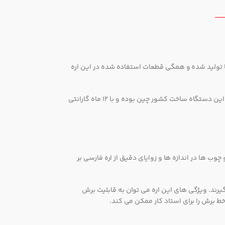
موتور پرقدرت 1800 وات دارای آرمیچر و بالشتک صنعتی با دستگاه های تمام اتوماتیک و دارای استاندارد CE اروپا تولید شده و همگی قطعات استفاده شده در این اره
این محصول بدون لیزر است و توانایی برش چوب و فلزات را دارد. این دستگاه قطر تیغه 254 میلیمتری دارد و سرعت آن در حالت آزاد 4800 دور در دقیقه است. این دستگاه ساخت کشور چین بوده و با 12 ماه گارانتی
 چوب ها در اندازه ها و زوایای دقیق از اره فارسی بر
رند. ویژگی های این اره می توان به قابلیت برش
ط برش را برای استاد کار ممکن می کند.