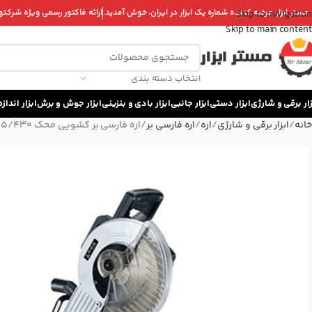
 مستر ابزار، عرضه کننده شماره یک ابزار در ایران، خوش آمدید.
ارائه فاکتور رسمی ویژه شرکتها 
Skip to navigation
Skip to main content
انتخاب دسته بندی
زار برقی و شارژی
ابزار دستی
ابزار جانبی
ابزار بادی و بنزینی
ابزار جوش و برش
ابزار اندا
خانه
ابزار برقی و شارژی
اره
اره فارسی بر
اره فارسی بر کشویی محک MS-255/430