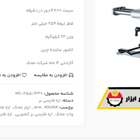
سرعت 4800 دور در دقیقه
قطر تیغه 254 میلی متر
وزن 22 کیلوگرم
کشور سازنده چین
گارانتی 12 ماه شرکت محک
افزودن به مقایسه
افزودن به ع
شناسه محصول:
MS-255/430
دسته:
اره فارسی بر
برچسب:
MAHAK
,
arre
,
ابزار محک
,
اره فا
وات محک
,
اره فارسی بر کشویی
,
اره فا