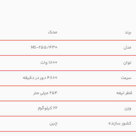
برند
محک
مدل
MS-255/430
توان
1800 وات
سرعت
4800 دور در دقیقه
قطر تیغه
254 میلی متر
وزن
22 کیلوگرم
کشور سازنده
چین