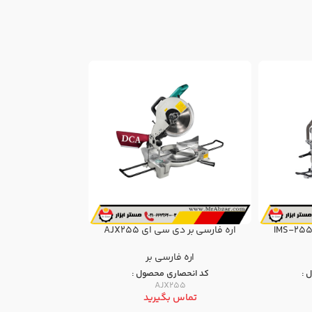
اره فارسی بر دی سی ای AJX255
اره فارسی بر کشویی
اره فارسی بر
ابزار برقی و شارژی
 :
کد انحصاری محصول :
کد انحصار
18
AJX255
تماس بگیرید
تماس ب