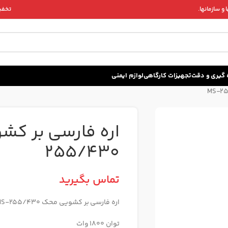
و سازمانها.
تخفیف 
زه گيری و دقت
تجهیزات کارگاهی
لوازم ایمنی
255/430
تماس بگیرید
اره فارسی بر کشویی محک MS-255/430
توان 1800 وات