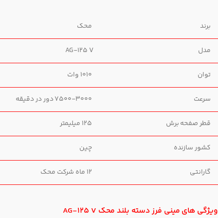
برند
محک
مدل
AG-125 V
توان
1010 وات
سرعت
7500-3000 دور در دقیقه
قطر صفحه برش
125 میلیمتر
کشور سازنده
چین
گارانتی
12 ماه شرکت محک
ویژگی های مینی فرز دسته بلند محک AG-125 V