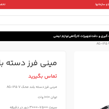
و سازمانها.
تخفیف 
زه گيری و دقت
تجهیزات کارگاهی
لوازم ایمنی
مینی فرز دسته بلند مح
تماس بگیرید
مینی فرز دسته بلند محک AG-125 V
توان 1010 وات
سرعت 7500-3000 دور در دقیقه