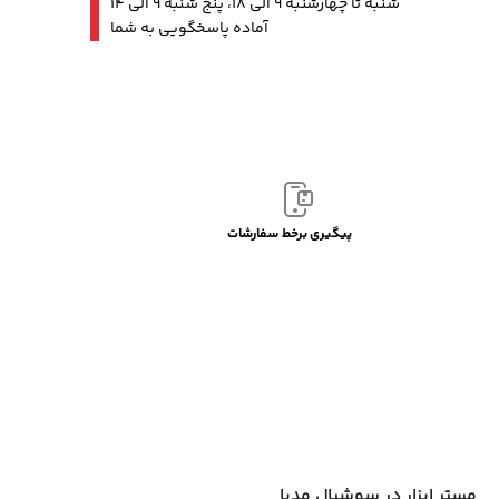
شنبه تا چهارشنبه 9 الی 18، پنج شنبه 9 الی 14
آماده پاسخگویی به شما
پیگیری برخط سفارشات
مستر ابزار در سوشیال مدیا