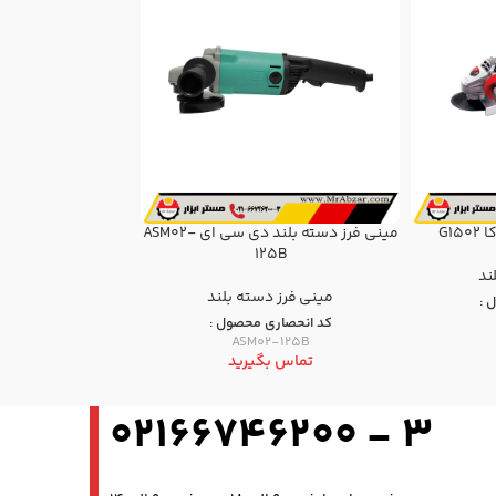
G1
مینی فرز دسته بلند دی سی ای ASM02-
مینی فرز دسته بلند
125B
ند
ابزار برقی و شارژی
,
ف
مینی فرز دسته بلند
بل
 :
کد انحصاری محصول :
کد انحصار
60
ASM02-125B
تماس بگیرید
تماس ب
3 - 02166746200