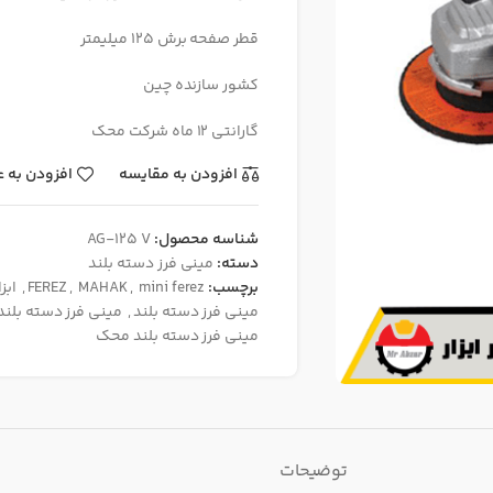
قطر صفحه برش 125 میلیمتر
کشور سازنده چین
گارانتی 12 ماه شرکت محک
افزودن به مقایسه
افزودن به ع
شناسه محصول:
AG-125 V
دسته:
مینی فرز دسته بلند
برچسب:
mini ferez
,
MAHAK
,
FEREZ
,
ابز
مینی فرز دسته بلند
,
مینی فرز دسته بلند 1010 وا
مینی فرز دسته بلند محک
توضیحات