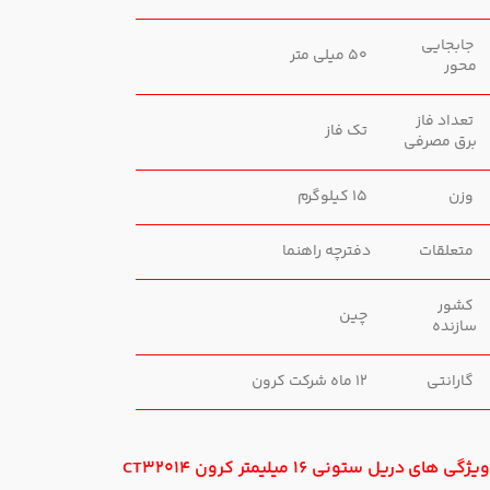
جابجایی
50 میلی متر
محور
تعداد فاز
تک فاز
برق مصرفی
وزن
15 کیلوگرم
متعلقات
دفترچه راهنما
کشور
چین
سازنده
گارانتی
12 ماه شرکت کرون
ویژگی های دریل ستونی 16 میلیمتر کرون CT32014