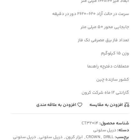
ابعاد میز 160*160 میلی متر
سرعت در حالت آزاد 620-2620 دور در دقیقه
جابجایی محور 50 میلی متر
تعداد فاز برق مصرفی تک فاز
وزن 15 کیلوگرم
متعلقات دفترچه راهنما
کشور سازنده چین
گارانتی 12 ماه شرکت کرون
افزودن به مقایسه
افزودن به علاقه مندی
شناسه محصول:
CT32014
دسته:
دریل ستونی
برچسب:
DRILL
,
CROWN
,
ابزار کرون
,
دریل ستونی
,
دریل ستونی