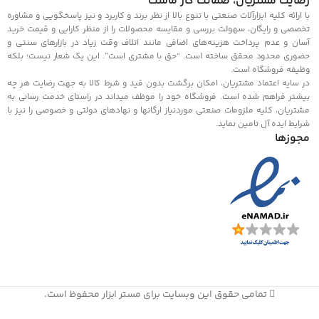
رضايت مشتريان، ضمانت كار ماست
با ارائه كليه ابزارآلات صنعتي با تنوع بالا از نظر برند و كاربرد و نيز پاسخگويي و مشاوره
تخصصي و رايگان، سهولت بررسي و مقايسه محصولات را از منظر كارايي و قيمت خريد
آسان و عدم پرداخت هزينه‌های اضافی مانند اتلاف وقت زياد در بازارهای سنتی و
حضوری محدود محقق ساخته است. “حق با مشتري است”. اين يک شعار نيست؛ بلكه
وظيفه فروشگاه است.
در سايه اعتماد مشتريان، امكان برگشت بدون قيد و شرط كالا به جهت رضايت هر چه
بيشتر فراهم شده است. فروشگاه خود را موظف ميداند در راستای خدمت رساني به
مشتريان، كليه ملزومات صنعتی موردنياز ارگانها و نهادهای دولتي و خصوصی را نيز با
شرايط ايده آل تامين نمايد.
مجوزها
تمامی حقوق این وبسایت برای مستر ابزار محفوظ است.