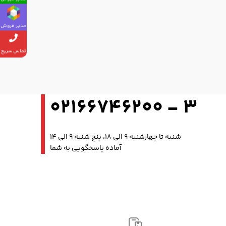
مدیر فروش
تماس سریع
3 - 02166746200
شنبه تا چهارشنبه 9 الی 18، پنج شنبه 9 الی 14
آماده پاسخگویی به شما