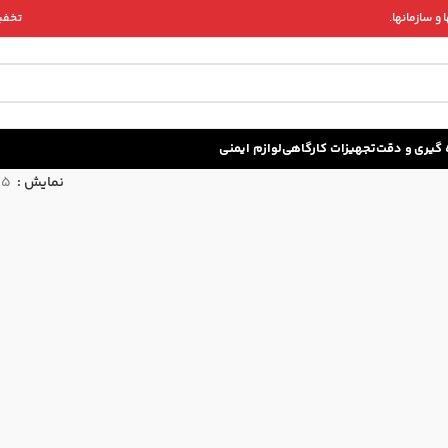
و سازمانها.
تخفیف 
زه گيری و دقت
تجهیزات کارگاهی
لوازم ایمنی
نمایش
15