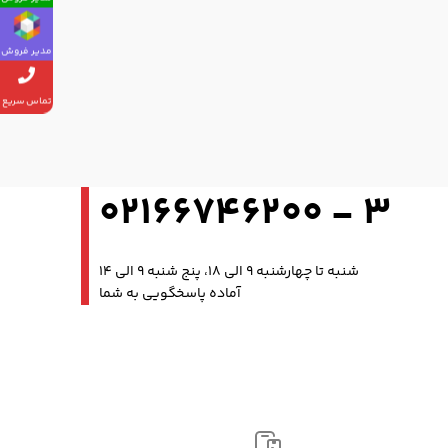
مدیر فروش
تماس سریع
3 - 02166746200
شنبه تا چهارشنبه 9 الی 18، پنج شنبه 9 الی 14
آماده پاسخگویی به شما