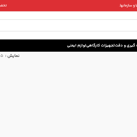
و سازمانها.
تخفیف 
زه گيری و دقت
تجهیزات کارگاهی
لوازم ایمنی
نمایش
15