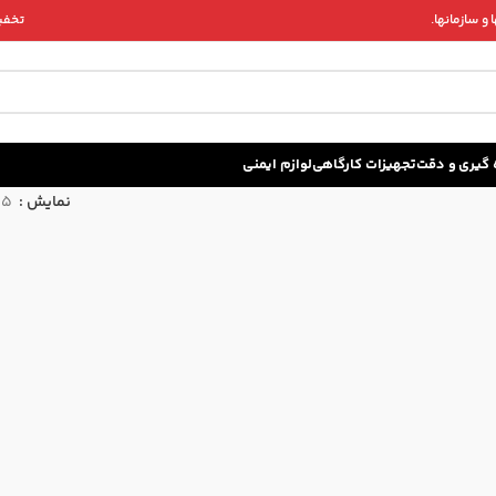
و سازمانها.
تخفیف 
زه گيری و دقت
تجهیزات کارگاهی
لوازم ایمنی
نمایش
15