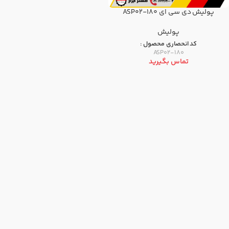
پولیش دی سی ای ASP02-180
پولیش
کد انحصاری محصول :
ASP02-180
تماس بگیرید