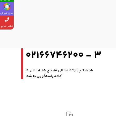
مدیر فروش
تماس سریع
3 - 02166746200
شنبه تا چهارشنبه 9 الی 18، پنج شنبه 9 الی 14
آماده پاسخگویی به شما