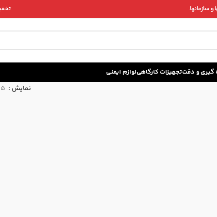
و سازمانها.
تخفیف 
زه گيری و دقت
تجهیزات کارگاهی
لوازم ایمنی
نمایش
15