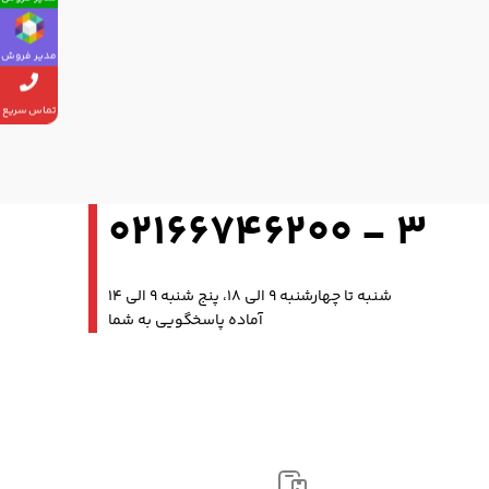
مدیر فروش
تماس سریع
3 - 02166746200
شنبه تا چهارشنبه 9 الی 18، پنج شنبه 9 الی 14
آماده پاسخگویی به شما