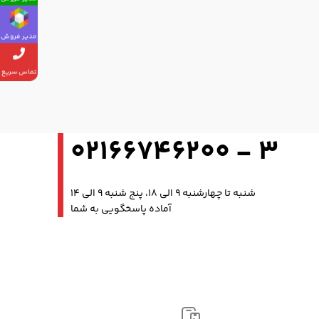
مدیر فروش
تماس سریع
3 - 02166746200
شنبه تا چهارشنبه 9 الی 18، پنج شنبه 9 الی 14
آماده پاسخگویی به شما