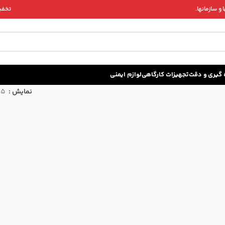
و سازمانها.
تخفیف 
زه گيری و دقت
تجهیزات کارگاهی
لوازم ایمنی
نمایش
15