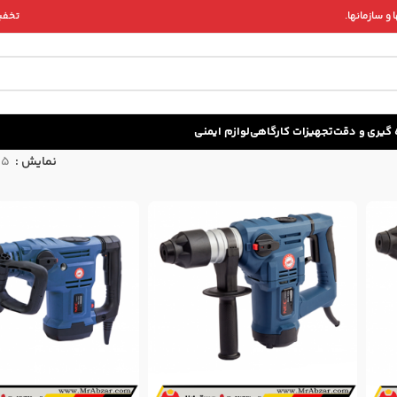
و سازمانها.
تخفیف 
زه گيری و دقت
تجهیزات کارگاهی
لوازم ایمنی
نمایش
15