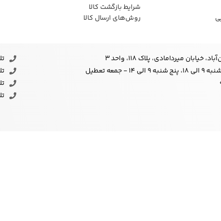
شرایط بازگشت کالا
ی
روش‌های ارسال کالا
خیابان میردامادی، پلاک ۱۱۸، واحد 3
تلف
- جمعه تعطیل
تلف
تلف
تلف
مج
سخگويي و مشاوره تخصصي و رايگان، سهولت بررسي و مقايسه محصولات را از منظر
ت زياد در بازارهای سنتی و حضوری محدود محقق ساخته است. “حق با مشتري
ت هر چه بيشتر فراهم شده است. فروشگاه خود را موظف ميداند در راستای
لتي و خصوصی را نيز با شرايط ايده آل تامين نمايد.