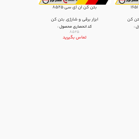
بتن کن ان ای سی 8525
تن كن
ابزار برقی و شارژی
,
بتن كن
 :
کد انحصاری محصول :
8525
تماس بگیرید