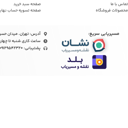
تماس با ما
صفحه سبد خرید
محصولات فروشگاه
صفحه تسویه حساب نهای
مسیریابی سریع:
آدرس: تهران، میدان حسن‌آباد، 
ساعت کاری شنبه تا چهارشنبه 9 الی 18، پنج شنبه 9 الی 14 
پشتیبانی: ۰۹۱۲۹۵۴۲۳۲۰
رضايت مشتريان، ضمانت كار ماست
با ارائه كليه ابزارآلات صنعتي با تنوع بالا از نظر برند و كاربرد و نيز پا
كارايي و قيمت خريد آسان و عدم پرداخت هزينه‌های اضافی مانند اتلاف وق
است”. اين يک شعار نيست؛ بلكه وظيفه فروشگاه است.
در سايه اعتماد مشتريان، امكان برگشت بدون قيد و شرط كالا به جهت رضاي
خدمت رساني به مشتريان، كليه ملزومات صنعتی موردنياز ارگانها و نهادهای دو