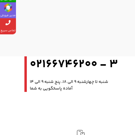
مدیر فروش
تماس سریع
3 - 02166746200
شنبه تا چهارشنبه 9 الی 18، پنج شنبه 9 الی 14
آماده پاسخگویی به شما