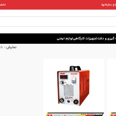
و سازمانها.
تخفیف 
زه گيری و دقت
تجهیزات کارگاهی
لوازم ایمنی
نمایش
15