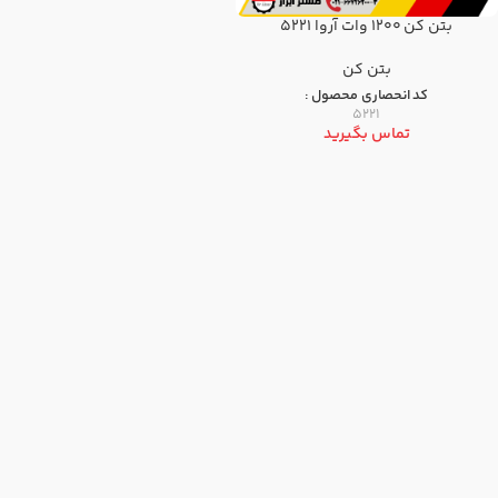
بتن کن 1200 وات آروا 5221
بتن كن
کد انحصاری محصول :
5221
تماس بگیرید