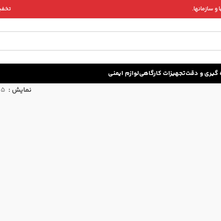
و سازمانها.
تخفیف 
زه گيری و دقت
تجهیزات کارگاهی
لوازم ایمنی
نمایش
15