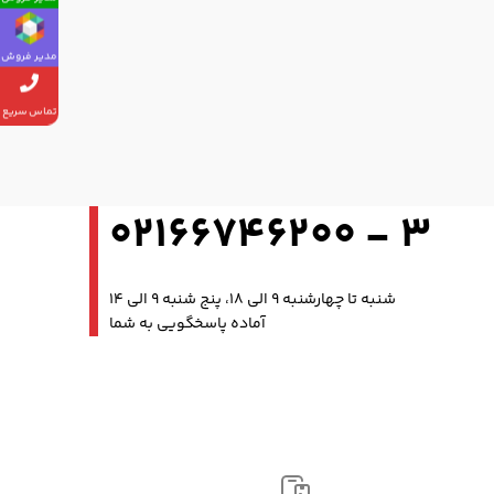
مدیر فروش
تماس سریع
3 - 02166746200
شنبه تا چهارشنبه 9 الی 18، پنج شنبه 9 الی 14
آماده پاسخگویی به شما