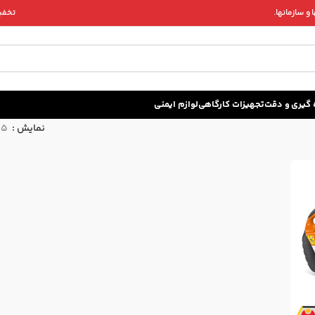
و سازمانها.
تخفیف 
زه گيری و دقت
تجهیزات کارگاهی
لوازم ایمنی
نمایش
15